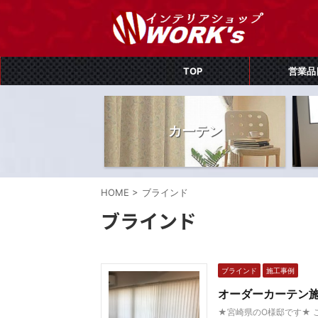
TOP
営業品
カーテン
HOME
>
ブラインド
ブラインド
ブラインド
施工事例
オーダーカーテン
★宮崎県のO様邸です★ 