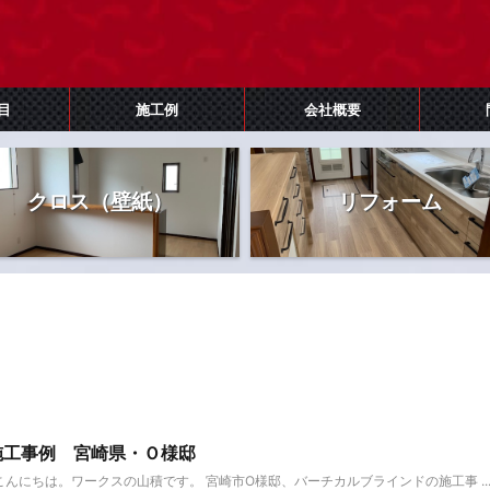
目
施工例
会社概要
クロス（壁紙）
リフォーム
施工事例 宮崎県・Ｏ様邸
こんにちは。ワークスの山積です。 宮崎市O様邸、バーチカルブラインドの施工事 ..