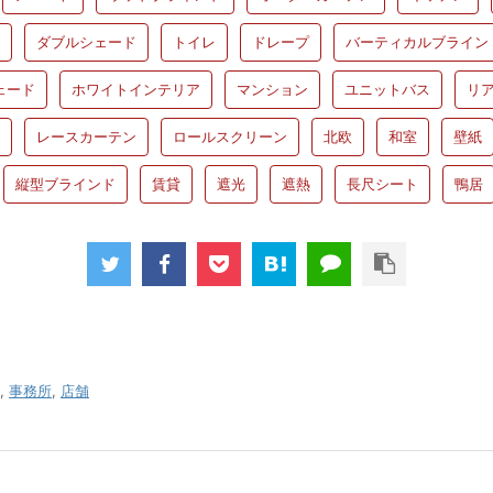
ダブルシェード
トイレ
ドレープ
バーティカルブライン
ェード
ホワイトインテリア
マンション
ユニットバス
リ
レースカーテン
ロールスクリーン
北欧
和室
壁紙
縦型ブラインド
賃貸
遮光
遮熱
長尺シート
鴨居
,
事務所
,
店舗