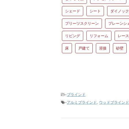
シェード
シート
ダイノック
プリーツスクリーン
プレーンシ
リビング
リフォーム
レース
床
戸建て
溶接
砂壁
-
ブラインド
-
アルミブラインド
,
ウッドブラインド